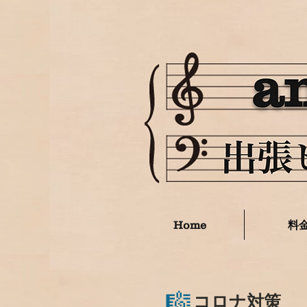
Home
料
🎼
コロナ対策